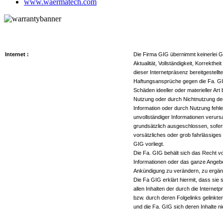
www.waermatech.com
Internet :
Die Firma GIG übernimmt keinerlei G
Aktualität, Vollständigkeit, Korrektheit
dieser Internetpräsenz bereitgestellt
Haftungsansprüche gegen die Fa. GI
Schäden ideeller oder materieller Art
Nutzung oder durch Nichtnutzung d
Information oder durch Nutzung fehle
unvollständiger Informationen verurs
grundsätzlich ausgeschlossen, sofer
vorsätzliches oder grob fahrlässiges
GIG vorliegt.
Die Fa. GIG behält sich das Recht vor
Informationen oder das ganze Angeb
Ankündigung zu verändern, zu ergän
Die Fa GIG erklärt hiermit, dass sie 
allen Inhalten der durch die Internetp
bzw. durch deren Folgelinks gelinkten
und die Fa. GIG sich deren Inhalte n